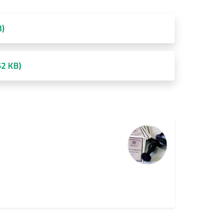
B)
62 KB)