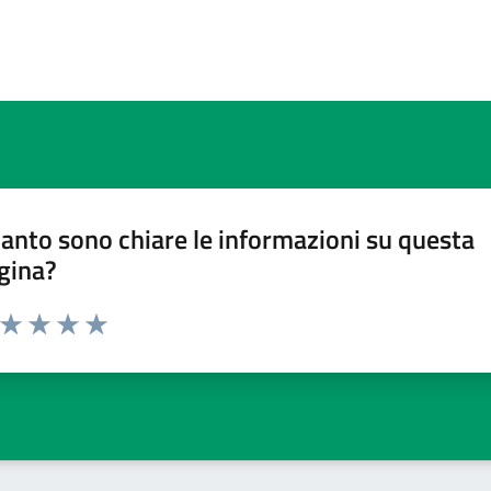
anto sono chiare le informazioni su questa
gina?
a da 1 a 5 stelle la pagina
ta 1 stelle su 5
Valuta 2 stelle su 5
Valuta 3 stelle su 5
Valuta 4 stelle su 5
Valuta 5 stelle su 5