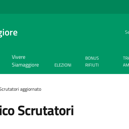
giore
Se
Vivere
BONUS
TR
Siamaggiore
ELEZIONI
RIFIUTI
AM
Scrutatori aggiornato
co Scrutatori