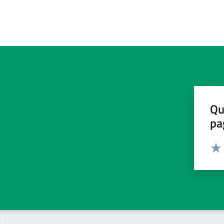
Qu
pa
Valut
Valu