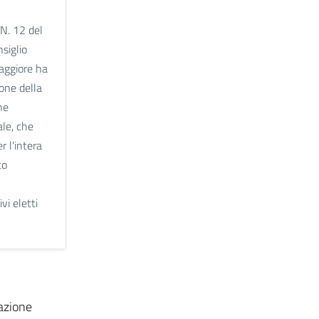
 N. 12 del
siglio
aggiore ha
ione della
ne
le, che
r l'intera
to
vi eletti
vazione