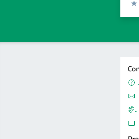
Valut
Valu
Con
Pro