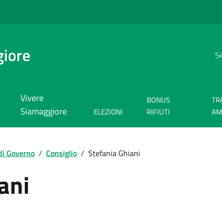
giore
Se
Vivere
BONUS
TR
Siamaggiore
ELEZIONI
RIFIUTI
AM
di Governo
/
Consiglio
/
Stefania Ghiani
ani