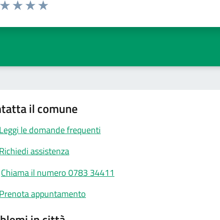
a da 1 a 5 stelle la pagina
ta 1 stelle su 5
Valuta 2 stelle su 5
Valuta 3 stelle su 5
Valuta 4 stelle su 5
Valuta 5 stelle su 5
tatta il comune
Leggi le domande frequenti
Richiedi assistenza
Chiama il numero 0783 34411
Prenota appuntamento
blemi in città